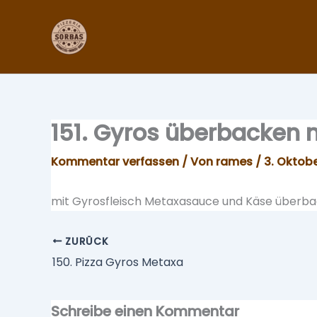
Zum
Inhalt
springen
151. Gyros überbacken
Kommentar verfassen
/ Von
rames
/
3. Oktob
mit Gyrosfleisch Metaxasauce und Käse überb
ZURÜCK
150. Pizza Gyros Metaxa
Schreibe einen Kommentar