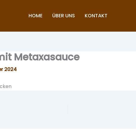
HOME
ÜBER UNS
KONTAKT
 mit Metaxasauce
er 2024
acken