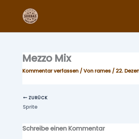
Zum
Inhalt
springen
Mezzo Mix
Kommentar verfassen
/ Von
rames
/
22. Deze
ZURÜCK
Sprite
Schreibe einen Kommentar