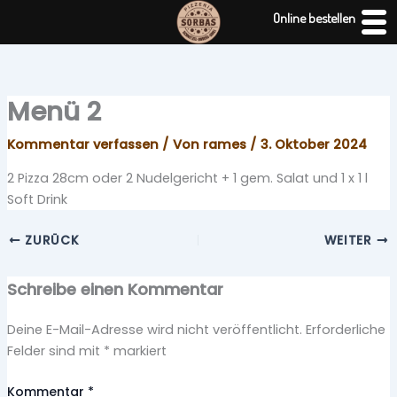
Zum
Online bestellen
Inhalt
springen
Menü 2
Kommentar verfassen
/ Von
rames
/
3. Oktober 2024
2 Pizza 28cm oder 2 Nudelgericht + 1 gem. Salat und 1 x 1 l
Soft Drink
ZURÜCK
WEITER
Schreibe einen Kommentar
Deine E-Mail-Adresse wird nicht veröffentlicht.
Erforderliche
Felder sind mit
*
markiert
Kommentar
*