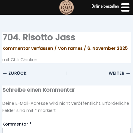
Zum
Online bestellen
Inhalt
springen
704. Risotto Jass
Kommentar verfassen
/ Von
rames
/
6. November 2025
mit Chili Chicken
ZURÜCK
WEITER
Schreibe einen Kommentar
Deine E-Mail-Adresse wird nicht veröffentlicht.
Erforderliche
Felder sind mit
*
markiert
Kommentar
*