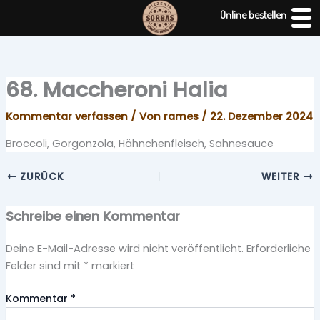
Zum
Online bestellen
Inhalt
springen
68. Maccheroni Halia
Kommentar verfassen
/ Von
rames
/
22. Dezember 2024
Broccoli, Gorgonzola, Hähnchenfleisch, Sahnesauce
ZURÜCK
WEITER
Schreibe einen Kommentar
Deine E-Mail-Adresse wird nicht veröffentlicht.
Erforderliche
Felder sind mit
*
markiert
Kommentar
*