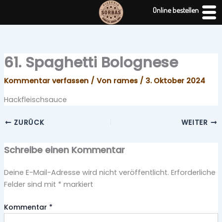
Zum
Online bestellen
Inhalt
springen
61. Spaghetti Bolognese
Kommentar verfassen
/ Von
rames
/
3. Oktober 2024
Hackfleischsauce
ZURÜCK
WEITER
Schreibe einen Kommentar
Deine E-Mail-Adresse wird nicht veröffentlicht.
Erforderliche
Felder sind mit
*
markiert
Kommentar
*