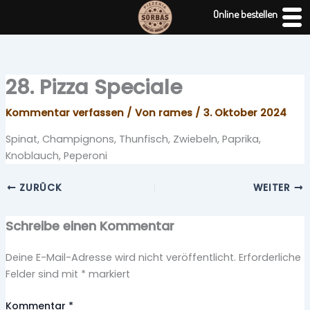
Zum
Online bestellen
Inhalt
springen
28. Pizza Speciale
Kommentar verfassen
/ Von
rames
/
3. Oktober 2024
Spinat, Champignons, Thunfisch, Zwiebeln, Paprika,
Knoblauch, Peperoni
ZURÜCK
WEITER
Schreibe einen Kommentar
Deine E-Mail-Adresse wird nicht veröffentlicht.
Erforderliche
Felder sind mit
*
markiert
Kommentar
*