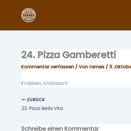
Zum
Inhalt
springen
24. Pizza Gamberetti
Kommentar verfassen
/ Von
rames
/
3. Oktob
Krabben, Knoblauch
ZURÜCK
23. Pizza Bella Vita
Schreibe einen Kommentar