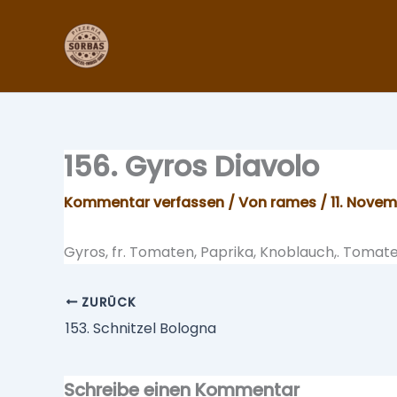
Zum
Inhalt
springen
156. Gyros Diavolo
Kommentar verfassen
/ Von
rames
/
11. Nove
Gyros, fr. Tomaten, Paprika, Knoblauch,. Tom
ZURÜCK
153. Schnitzel Bologna
Schreibe einen Kommentar