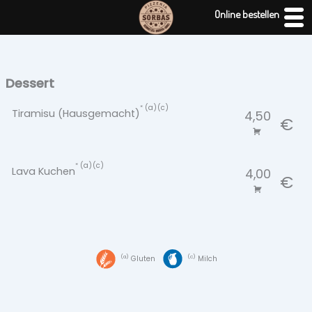
Zum
Online bestellen
Inhalt
springen
Dessert
a
c
Tiramisu (Hausgemacht)
4,50
€
a
c
Lava Kuchen
4,00
€
a
c
Gluten
Milch